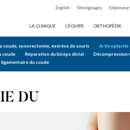
English
Témoignages
Employeur
LA CLINIQUE
L'ÉQUIPE
ORTHOPÉDIE
u coude, synovectomie, exérèse de souris
Arthroplastie
u coude
Réparation du biceps distal
Décompression n
 ligamentaire du coude
IE DU