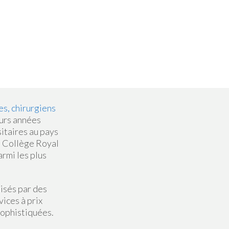
s, chirurgiens
urs années
itaires au pays
le Collège Royal
rmi les plus
lisés par des
vices à prix
sophistiquées.