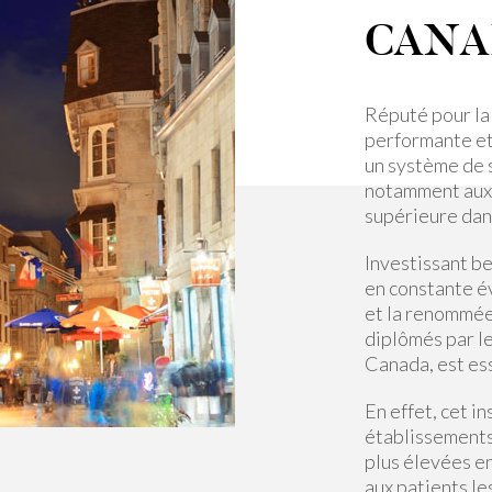
CANA
Réputé pour la
performante et
un système de 
notamment aux 
supérieure dans
Investissant b
en constante év
et la renommée
diplômés par l
Canada, est ess
En effet, cet i
établissements
plus élevées en
aux patients le