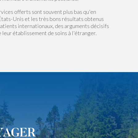
rvices offerts sont souvent plus bas qu'en
tats-Unis et les très bons résultats obtenus
patients internationaux, des arguments décisifs
e leur établissement de soins à l'étranger.
OYAGER