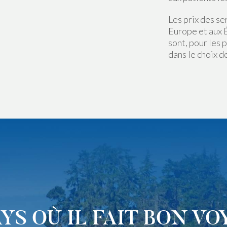
Les prix des se
Europe et aux É
sont, pour les 
dans le choix d
YS OÙ IL FAIT BON V