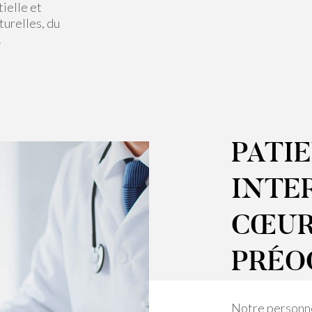
ielle et
turelles, du
.
PATI
INTE
CŒUR
PRÉO
Notre personne